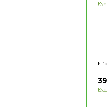
Куп
Набо
39
Куп