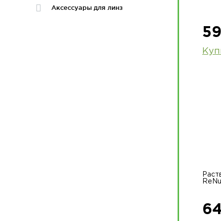
Аксессуары для линз
59
Куп
Раст
ReNu
64