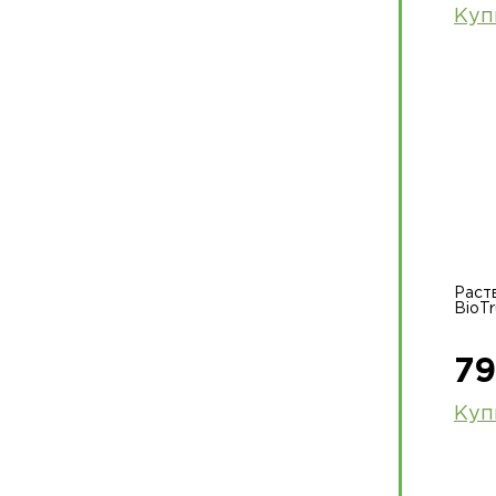
Куп
Раст
BioT
79
Куп