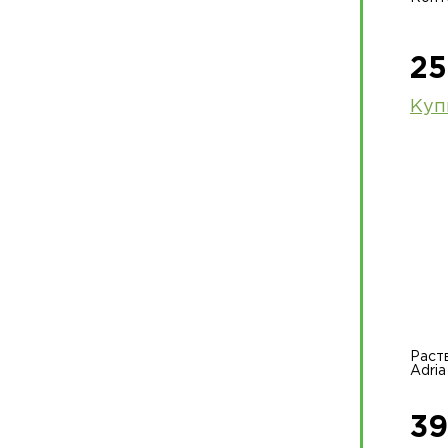
25
Куп
Раст
Adria
39