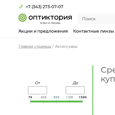
+7 (343) 273-07-07
Акции
и предложения
Контактные линзы
Главная страница
Аксессуары
Ср
куп
От
До
79
459
839
1 219
1 599