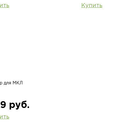
ить
Купить
р для МКЛ
9 руб.
ить