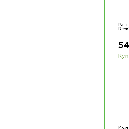
Раст
Deni
54
Куп
Конт