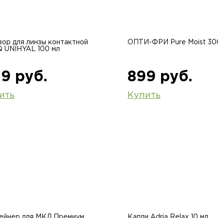
вор для линзы контактной
ОПТИ-ФРИ Pure Moist 30
Q UNIHYAL 100 мл
9 руб.
899 руб.
ить
Купить
ейнер для МКЛ Премиум
Капли Adria Relax 10 мл