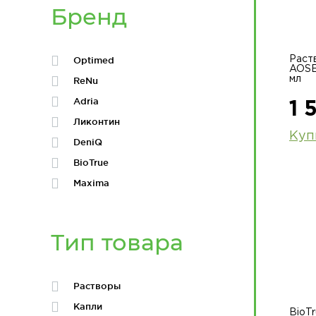
Бренд
Раст
Optimed
AOSE
мл
ReNu
Adria
1 
Ликонтин
Куп
DeniQ
BioTrue
Maxima
Тип товара
Растворы
Капли
BioTr