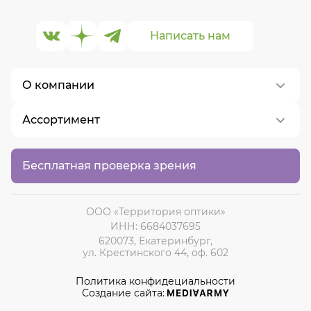
Написать нам
О компании
Ассортимент
О нас
Контакты
Контактные линзы
Бесплатная проверка зрения
Вакансии
Медицинские очки
Солнцезащитные очки
ООО «Территория оптики»
ИНН: 6684037695
620073, Екатеринбург,
ул. Крестинского 44, оф. 602
Политика конфидециальности
Создание сайта: