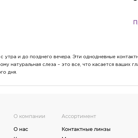
П
шь с утра и до позднего вечера. Эти однодневные контак
му натуральная слеза – это все, что касается ваших гл
го дня.
О компании
Ассортимент
О нас
Контактные линзы