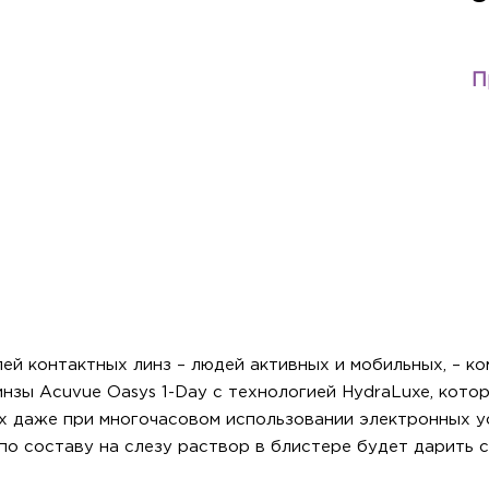
П
й контактных линз – людей активных и мобильных, – ком
зы Acuvue Oasys 1-Day с технологией HydraLuxe, кото
х даже при многочасовом использовании электронных у
 по составу на слезу раствор в блистере будет дарить 